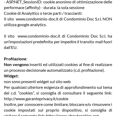
- ASP.NET_SessionID: cookie anonimo di ottimizzazione delle
performace (affinity) - durata: la sola sessione
Cookie di Analyitics o terze parti / traccianti:
Il sito www.condominio-doc.it di Condominio Doc S.r.l. NON
utilizza google analytics.
Il sito www.condominio-doc.it di Condominio Doc S.r.l. ha
un'impostazioni predefinita per impedire il transito mail fuori
dall’EU.
Profilazione
:
Non vengono
inseriti ed utilizzati cookies al fine di realizzare
un processo decisionale automatizzato (c.d. profilazione).
Widget:
non sono presenti widget sul sito web
Per qualsiasi ulteriore esigenza di approfondimento sul tema
dei c.d. “cookies”, si consiglia di consultare il seguente link:
http://www.garanteprivacy.it/cookie
Inoltre, per conoscere come limitare, bloccare e/o rimuovere i
cookie impostati sul proprio dispositivo, si consiglia di
visitare il seguente link: http://www.aboutcookies.org