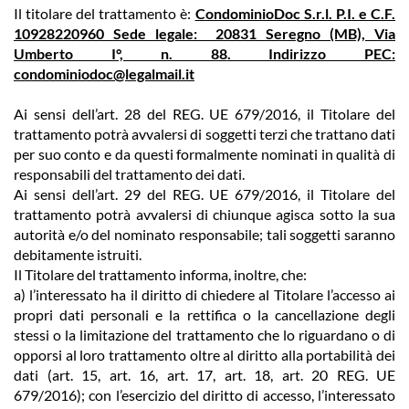
Il titolare del trattamento è:
CondominioDoc S.r.l. P.I. e C.F.
10928220960 Sede legale: 20831 Seregno (MB), Via
Umberto I°, n. 88
. Indirizzo PEC:
condominiodoc@legalmail.it
Ai sensi dell’art. 28 del REG. UE 679/2016, il Titolare del
trattamento potrà avvalersi di soggetti terzi che trattano dati
per suo conto e da questi formalmente nominati in qualità di
responsabili del trattamento dei dati.
Ai sensi dell’art. 29 del REG. UE 679/2016, il Titolare del
trattamento potrà avvalersi di chiunque agisca sotto la sua
autorità e/o del nominato responsabile; tali soggetti saranno
debitamente istruiti.
Il Titolare del trattamento informa, inoltre, che:
a) l’interessato ha il diritto di chiedere al Titolare l’accesso ai
propri dati personali e la rettifica o la cancellazione degli
stessi o la limitazione del trattamento che lo riguardano o di
opporsi al loro trattamento oltre al diritto alla portabilità dei
dati (art. 15, art. 16, art. 17, art. 18, art. 20 REG. UE
679/2016); con l’esercizio del diritto di accesso, l’interessato