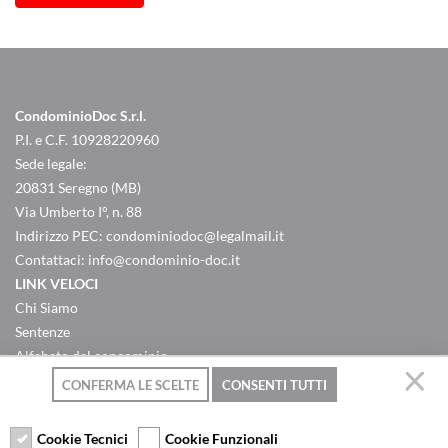
CondominioDoc S.r.l.
P.I. e C.F. 10928220960
Sede legale:
20831 Seregno (MB)
Via Umberto I°, n. 88
Indirizzo PEC:
condominiodoc@legalmail.it
Contattaci:
info@condominio-doc.it
LINK VELOCI
Chi Siamo
Sentenze
Alfabeto del concominio
Criteri ripartizione spese
CONFERMA LE SCELTE
CONSENTI TUTTI
Domande & Risposte
Contatti
Cookie Tecnici
Cookie Funzionali