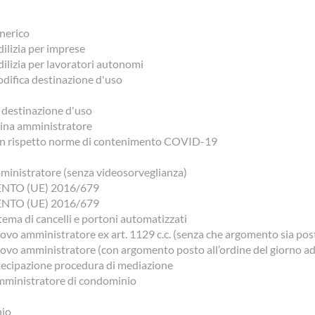
nerico
dilizia per imprese
dilizia per lavoratori autonomi
ifica destinazione d'uso
 destinazione d'uso
ina amministratore
on rispetto norme di contenimento COVID-19
mministratore (senza videosorveglianza)
ENTO (UE) 2016/679
ENTO (UE) 2016/679
tema di cancelli e portoni automatizzati
o amministratore ex art. 1129 c.c. (senza che argomento sia posto
vo amministratore (con argomento posto all’ordine del giorno ad
ecipazione procedura di mediazione
amministratore di condominio
nio