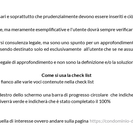
sari e soprattutto che prudenzialmente devono essere inseriti e ciò
e, ma meramente esemplificative e l'utente dovrà sempre verificar
rsi consulenza legale, ma sono uno spunto per un approfondimen
ssendo destinato solo ed esclusivamente all’utente che se ne assu
legale di approfondimento e non sono la definizione e/o la soluzion
Come si usa la check list
 fianco alle varie voci contenute nella check list
 destro dello schermo una barra di progresso circolare che indich
a diverrà verde e indicherà che è stato completato il 100%
quella di interesse ovvero andare sulla pagina
https://condominio-d