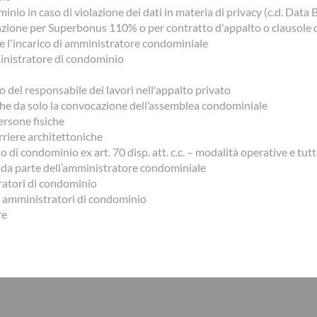
nio in caso di violazione dei dati in materia di privacy (c.d. Data 
nzione per Superbonus 110% o per contratto d'appalto o clausole 
re l'incarico di amministratore condominiale
inistratore di condominio
co del responsabile dei lavori nell'appalto privato
he da solo la convocazione dell’assemblea condominiale
ersone fisiche
riere architettoniche
o di condominio ex art. 70 disp. att. c.c. – modalità operative e tut
ci da parte dell’amministratore condominiale
ratori di condominio
r amministratori di condominio
re