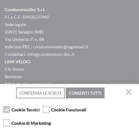
CondominioDoc S.r.l.
P.I. e C.F. 10928220960
Sede legale:
20831 Seregno (MB)
Via Umberto I°, n. 88
Indirizzo PEC:
condominiodoc@legalmail.it
Contattaci:
info@condominio-doc.it
LINK VELOCI
Chi Siamo
Sentenze
Alfabeto del concominio
Criteri ripartizione spese
CONFERMA LE SCELTE
CONSENTI TUTTI
Domande & Risposte
Contatti
Cookie Tecnici
Cookie Funzionali
Privacy Policy
Condizioni d'uso
Cookie di Marketing
CATEGORIE POPOLARI
Articoli Civili