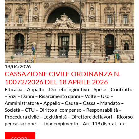
18/04/2026
CASSAZIONE CIVILE ORDINANZA N.
10072/2026 DEL 18 APRILE 2026
Efficacia – Appalto – Decreto ingiuntivo – Spese – Contratto
– Vizi – Danni – Risarcimento danni – Volte – Uso –
Amministratore – Appello – Causa – Cassa – Mandato –
Società – CTU – Diritto al compenso – Responsabilità –
Procedura civile – Legittimità – Direttore dei lavori – Ricorso
per cassazione – – Inadempimento – Art. 118 disp. att. c.c.
SCOPRI