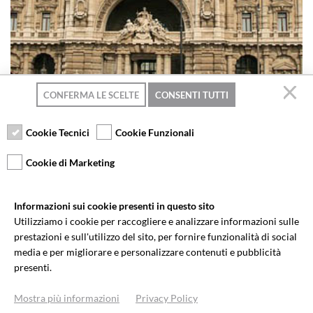
CONFERMA LE SCELTE
CONSENTI TUTTI
14/04/2026
Cookie Tecnici
Cookie Funzionali
CASSAZIONE CIVILE SENTENZA N.
9573/2026 DEL 14 APRILE 2026
Cookie di Marketing
Art. 1102 c.c. – Nullità – Spese – Parti comuni – Vizi –
Regolamento di condominio – Balcone – Balconi – Volte –
Informazioni sui cookie presenti in questo sito
Assemblea – Decoro architettonico – Uso – Bene comune –
Utilizziamo i cookie per raccogliere e analizzare informazioni sulle
Proprietà – Appello – Art. 1120 c.c. – Locazione – Causa –
prestazioni e sull'utilizzo del sito, per fornire funzionalità di social
Cassa – Muro – Maggioranze – Edificio – Pregiudizio alla
media e per migliorare e personalizzare contenuti e pubblicità
stabilità – Stabilità – Fotografie – Tetto – Impianti –
presenti.
Installazione – Finestra – Legittimità – Procura – – Facciata –
Condizionatore – Architetto
Mostra più informazioni
Privacy Policy