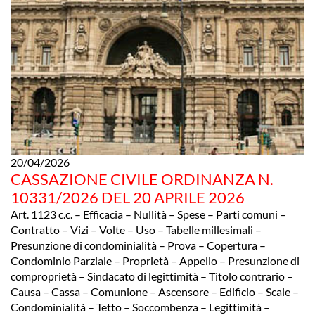
20/04/2026
CASSAZIONE CIVILE ORDINANZA N.
10331/2026 DEL 20 APRILE 2026
Art. 1123 c.c. – Efficacia – Nullità – Spese – Parti comuni –
Contratto – Vizi – Volte – Uso – Tabelle millesimali –
Presunzione di condominialità – Prova – Copertura –
Condominio Parziale – Proprietà – Appello – Presunzione di
comproprietà – Sindacato di legittimità – Titolo contrario –
Causa – Cassa – Comunione – Ascensore – Edificio – Scale –
Condominialità – Tetto – Soccombenza – Legittimità –