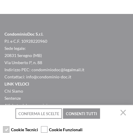
CondominioDoc S.r.l.
P.I. e C.F. 10928220960
Sede legale:
20831 Seregno (MB)
Via Umberto I°, n. 88
Indirizzo PEC:
condominiodoc@legalmail.it
Contattaci:
info@condominio-doc.it
LINK VELOCI
Chi Siamo
Sentenze
Alfabeto del concominio
Criteri ripartizione spese
CONFERMA LE SCELTE
CONSENTI TUTTI
Domande & Risposte
Contatti
Cookie Tecnici
Cookie Funzionali