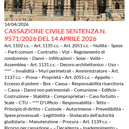
14/04/2026
CASSAZIONE CIVILE SENTENZA N.
9571/2026 DEL 14 APRILE 2026
Art. 1102 c.c. – Art. 1135 c.c. – Art. 2051 c.c. – Nullità – Spese
– Parti comuni – Contratto – Vizi – Regolamento di
condominio – Danni – Infiltrazioni – Solai – Volte –
Assemblea – Art. 1131 c.c. – Decoro architettonico – Uso –
**** – Invalidità – Muri perimetrali – Amministratore – Art.
1137 c.c. – Prova – Proprietà – Art. 2055 c.c. – Appello –
Eccesso di potere – Box – Causa – Responsabilità risarcitoria
– Cassa – Danni non patrimoniali – Comunione – Edificio –
Costruzione – Stabilità – Comproprietari – Caso fortuito –
Scale – CTU – **** D'Ufficio – Responsabilità – Tetto –
Principio di diritto – Custode – Autorimesse – Prevedibilità –
Spese processuali – Legittimità – Sindacato dell'autorità
giudiziaria – Manutenzione – Procura – Art. 1139 c.c. –
Ricorso per cassazione – – Decadenza – Inadempimento –