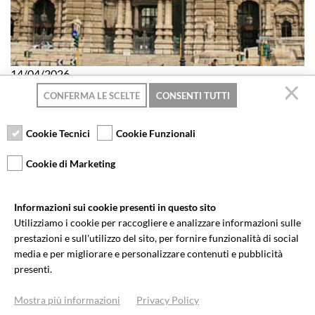
14/04/2026
CASSAZIONE CIVILE SENTENZA N.
CONFERMA LE SCELTE
CONSENTI TUTTI
9572/2026 DEL 14 APRILE 2026
Notifica – Spese – Lastrico Solare – Parti comuni – Vizi –
Cookie Tecnici
Cookie Funzionali
Debiti – Legittimazione – Sopraelevazione – Indennità di
sopraelevazione – Uso – Valore della causa – Appello –
Cookie di Marketing
Causa – Cassa – Edificio – Costruzione – Art. 1127 c.c. – CTU
– Dies a quo – Litisconsorzio facoltativo – Spese processuali
– Soccombenza – Procura –
Informazioni sui cookie presenti in questo sito
Utilizziamo i cookie per raccogliere e analizzare informazioni sulle
SCOPRI
prestazioni e sull'utilizzo del sito, per fornire funzionalità di social
media e per migliorare e personalizzare contenuti e pubblicità
presenti.
Mostra più informazioni
Privacy Policy