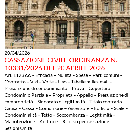
20/04/2026
CASSAZIONE CIVILE ORDINANZA N.
10331/2026 DEL 20 APRILE 2026
Art. 1123 c.c. – Efficacia – Nullità – Spese – Parti comuni –
Contratto – Vizi – Volte – Uso – Tabelle millesimali –
Presunzione di condominialità – Prova – Copertura –
Condominio Parziale – Proprietà – Appello – Presunzione di
comproprietà – Sindacato di legittimità – Titolo contrario –
Causa – Cassa – Comunione – Ascensore – Edificio – Scale –
Condominialità – Tetto – Soccombenza – Legittimità –
Manutenzione – Androne – Ricorso per cassazione – –
Sezioni Unite